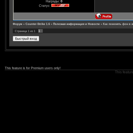
Награды:
0
Статус:
Форум
»
Counter-Strike 1.6
»
Полезная информация и Новости
»
Как поменять фон в и
1
Страница
1
из
1
This feature is for Premium users only!
This featur