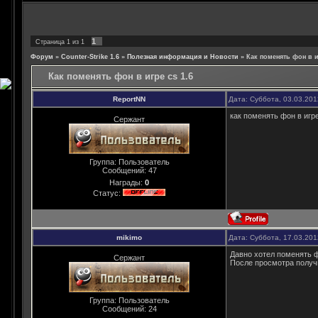
1
Страница
1
из
1
Форум
»
Counter-Strike 1.6
»
Полезная информация и Новости
»
Как поменять фон в и
Как поменять фон в игре cs 1.6
ReportNN
Дата: Суббота, 03.03.20
как поменять фон в игре
Сержант
Группа: Пользователь
Сообщений:
47
Награды:
0
Статус:
mikimo
Дата: Суббота, 17.03.20
Давно хотел поменять ф
Сержант
После просмотра получи
Группа: Пользователь
Сообщений:
24