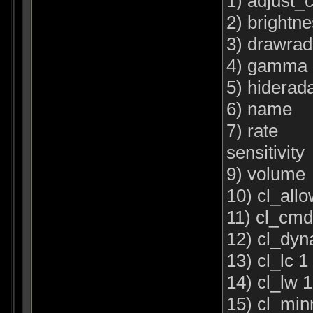
1) adjust_
2) brightn
3) drawrad
4) gamma 
5) hiderad
6) name
7) rate
sensitivity
9) volume
10) cl_all
11) cl_cmd
12) cl_dyn
13) cl_lc 1
14) cl_lw 1
15) cl_mi