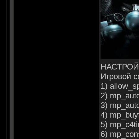
НАСТРОЙ
Игровой с
1) allow_s
2) mp_auto
3) mp_aut
4) mp_buyt
5) mp_c4ti
6) mp_cons