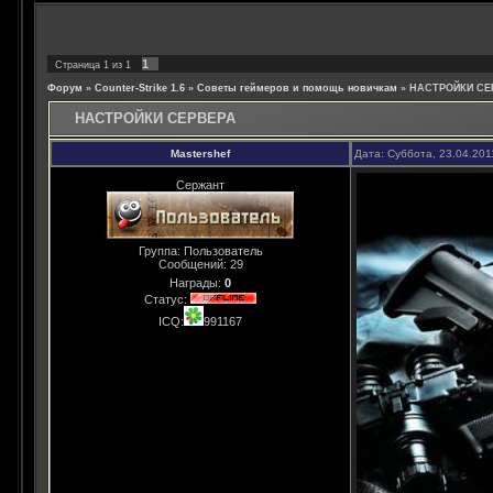
1
Страница
1
из
1
Форум
»
Counter-Strike 1.6
»
Советы геймеров и помощь новичкам
»
НАСТРОЙКИ СЕ
НАСТРОЙКИ СЕРВЕРА
Mastershef
Дата: Суббота, 23.04.201
Сержант
Группа: Пользователь
Сообщений:
29
Награды:
0
Статус:
ICQ:
991167