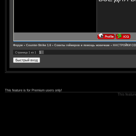
Форум
»
Counter-Strike 1.6
»
Советы геймеров и помощь новичкам
»
НАСТРОЙКИ СЕ
1
Страница
1
из
1
This feature is for Premium users only!
This featur