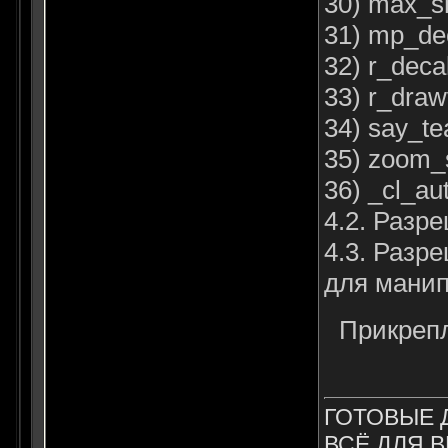
30) max_s
31) mp_de
32) r_deca
33) r_dra
34) say_t
35) zoom_s
36) _cl_au
4.2. Разр
4.3. Разр
для манип
Прикреп
ГОТОВЫЕ 
ВСЁ ДЛЯ В