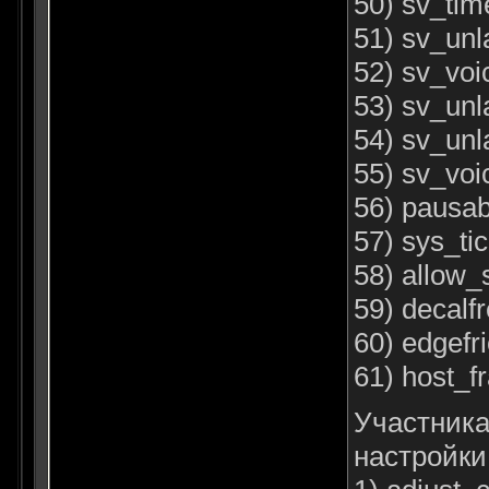
50) sv_tim
51) sv_unl
52) sv_voi
53) sv_unl
54) sv_unl
55) sv_voi
56) pausab
57) sys_ti
58) allow_
59) decalf
60) edgefri
61) host_f
Участника
настройки