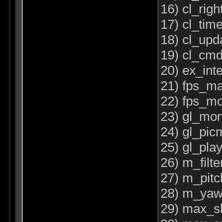
16) cl_rig
17) cl_tim
18) cl_upd
19) cl_cm
20) ex_int
21) fps_m
22) fps_m
23) gl_mon
24) gl_pic
25) gl_pla
26) m_filte
27) m_pitc
28) m_ya
29) max_sh