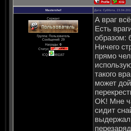
Mastershef
Дата: Суббота, 23.04.201
А враг всё
Сержант
Есть враг
образом: б
Группа: Пользователь
Сообщений:
29
Ничего ст
Награды:
0
Статус:
прямо чел
ICQ:
991167
использую
такого вра
может дой
перекрест
OK! Мне ч
сидит сна
выдержал,
перезаряд