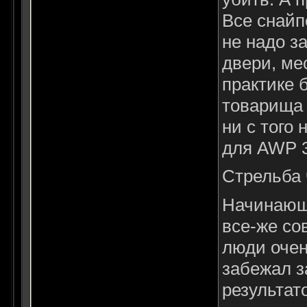
Все снайп
не надо з
двери, ме
практике 
товарища (
ни с того 
для AWP 3
Стрельба 
Начинающе
все-же со
люди очен
забежал з
результат