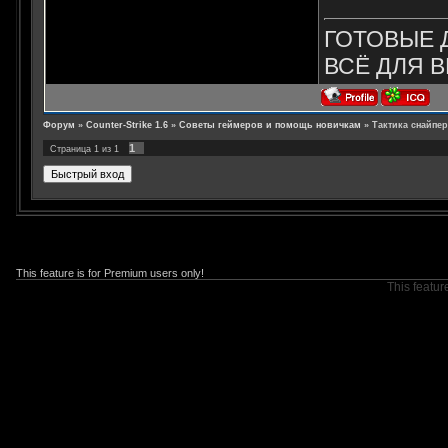
ГОТОВЫЕ 
ВСЁ ДЛЯ В
Форум
»
Counter-Strike 1.6
»
Советы геймеров и помощь новичкам
»
Тактика снайпер
1
Страница
1
из
1
This feature is for Premium users only!
This featur