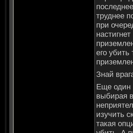
последнее,
труднее п
при очере
настигнет
приземлен
его убить
приземлен
Знай врага
Еще один 
выбирая в
неприятел
изучить с
такая опц
убить. А 