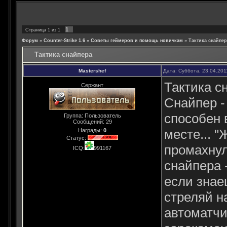
1
Страница
1
из
1
Форум
»
Counter-Strike 1.6
»
Советы геймеров и помощь новичкам
»
Тактика снайпер
Тактика снайпера
Mastershef
Дата: Суббота, 23.04.201
Тактика с
Сержант
Снайпер -
способен 
Группа: Пользователь
Сообщений:
29
месте... "
Награды:
0
Статус:
промахнул
ICQ:
991167
снайпера 
если знае
стреляй н
автоматчи