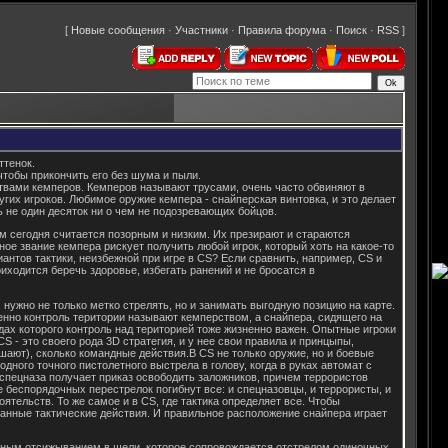
[
Новые сообщения
·
Участники
·
Правила форума
·
Поиск
·
RSS
]
ттенок.
чтобы прикончить его без шума и пыли.
ртвами кемперов. Кемперов называют трусами, очень часто обвиняют в
гих игроков. Любимое оружие кемпера - снайперская винтовка, и это делает
не один десяток ни о чем не подозревающих бойцов.
ром сегодня считается позорным и низким. Их презирают и стараются
ное звание кемпера рискует получить любой игрок, который хоть на какое-то
антов тактики, неизбежной при игре в CS? Если сравнить, например, CS и
риходится беречь здоровье, избегать ранений и не бросатся в
 нужно не только метко стрелять, но и занимать выгодную позицию на карте.
нно контроль територии называют кемперством, а снайпера, сидящего на
идах которого контроль над територией тоже жизненно важен. Опытные игроки
CS - это своего рода 3D стратегия, и у нее свои правила и принцыпы,
мешают), сколько командные действия.В CS не только оружие, но и боевые
дного точного пистолетного выстрела в голову, когда в руках автомат с
 спецназа получает приказ освободить заложников, причем террористов
е беспорядочных перестрелок погибнут все: и спецназовцы, и террористы, и
тельств. То же самое и в CS, где тактика определяет все. Чтобы
анные тактические действия. И правильное расположение снайпера играет
тивным отсижыванием в щели, которое сопровождается отстрелом одиночных