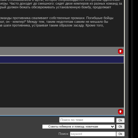
 игры. Часто доходит до смешного: сидят двое кемперов из разных команд за
торый должен бежать обезвреживать установленную бомбу, продолжает
и команды противника сваливают собственные промахи. Погибшые бойцы
оват, он - кемпер!* Между тем, таким недотепам самим не мешало бы
в шаги противника, устраивая таким образом засаду. Кроме того,
Поиск: