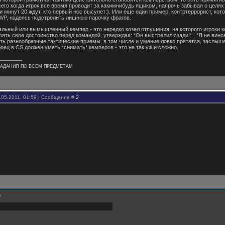
сего когда игрок все время проводит за какимнибудь ящиком, напрочь забывая о целях
 минут 20 ждут, кто первый нос высунет:). Или еще один пример: контртеррорист, ко
WP, надеясь подстрелить лишнюю парочку фрагов.
еальный или вымышленный кемпер - это нередко козел отпущения, на которого игрок
оять свое достоинство перед командой, утверждая: *Он выстрелил сзади!* , *Я не вин
ть разнообразные тактические приемы, в том числе и умение ловко прятатся, заслыша
ец в CS должен уметь *снимать* кемперов - это не так уж и сложно.
АДАНИЯ ПО ВСЕМ ПРЕДМЕТАМ
.05.2011, 01:59 | Сообщение #
2
а