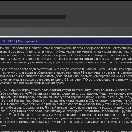
а
2011, 13:47 | Сообщение #
1
вилось задолго до Counter-Strike и практически всегда содержало в себе негативный о
 который все время прячется в каком-нибудь укромном уголке и поджидает противника, 
часто вызывает возмущение у других игроков. Особенно у тех, которые становятся же
в использование специальных кодов, которые позволяют оставатся незаметными для дру
ным противником. Действительно, хорошо замаскировавшийся снайпер может уложить 
о уже стало своего рода ругательным в среде игроков в Counter-Strike. И быть кемпе
 так ли уж справедливы обвинения в адрес кемперов? Не получается ли так, что позор
ном месте? И не является на самом деле ли так называемое кемперство одним из вари
на ум приходит прежде всего отсутствие в CS аптечек. ТО есть очевидно, что игроку п
ватки с несколькими противниками сразу.
 чем в других играх такого рода соответствует настоящему. Чтобы выжить и победить,
себе снайпера с AWP бегущим в первых рядах на штурм здания. Меду тем нередко име
 Причем, что интересно, обычно так поступают игроки в Quake 3 Arena, в командных в
(Unreal Tournament, Quake 3 и так далее), начав играть в CS, не сразу понимают, что 
T. В Counter-Strike важны не столько личная доблесть и сатерство (хотя и они не по
 приближены к реальности. Личный подвиг - дело исключительно редкое. А гибель от о
стое. Представим себе реальную ситуацию: террористы захватили заложников. Группа
ть*. Если бойцы очертя голову кинутся на штурм террористов, то скорее всего, в ход
не избежать шальных пуль. Поетому каждая операция планируется с учетом всех обстоя
ов/заложить бомбу/освободить VIP/добратся до пункта эвакуации, необходимы продум
роль.
а которой грамотная тактика действительно становится кемперством, то есть прими