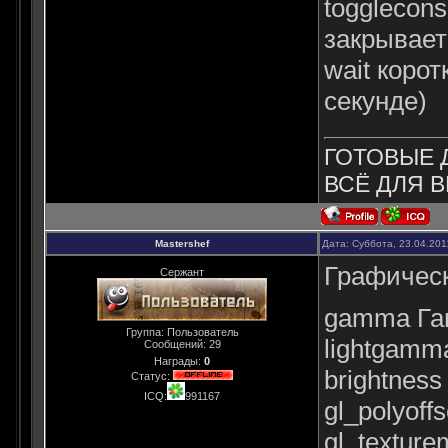
togglecon
закрывает
wait корот
секунде)
ГОТОВЫЕ 
ВСЁ ДЛЯ В
Mastershef
Дата: Суббота, 23.04.201
Графичес
Сержант
gamma Га
Группа: Пользователь
lightgamm
Сообщений:
29
Награды:
0
brightness
Статус:
ICQ:
991167
gl_polyof
gl_textur