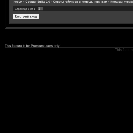
Форум
»
Counter-Strike 1.6
»
Советы геймеров и помощь новичкам
»
Команды управ
1
Страница
1
из
1
This feature is for Premium users only!
This featur