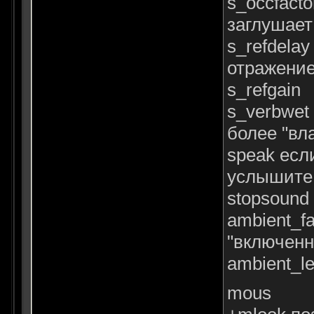
s_occfact
заглушает 
s_refdela
отражени
s_refgain
s_verbwet
более "вл
speak есл
услышите 
stopsound
ambient_f
"включенн
ambient_l
mous