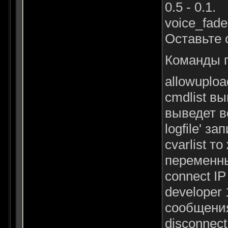
0.5 - 0.1.
voice_fade
Оставьте о
Команды п
allowuplo
cmdlist вы
выведет в
logfile' з
cvarlist 
переменны
connect IP
developer
сообщения
disconnec