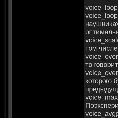
voice_loo
voice_loo
наушниках
оптимальн
voice_sca
том числе
voice_over
то говори
voice_over
которого 
предыдущу
voice_max
Поэкспери
voice_avg