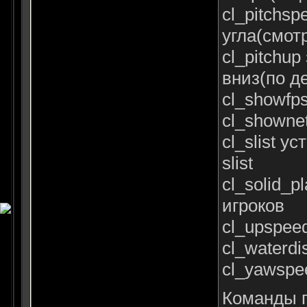
cl_pitchs
угла(смотр
cl_pitchu
вниз(по д
cl_showfp
cl_showne
cl_slist 
slist
cl_solid_
игроков
cl_upspee
cl_waterd
cl_yawspe
Команды 