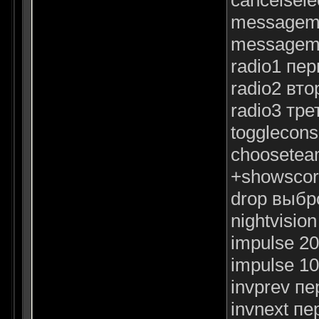
messagemo
messagemo
radio1 пе
radio2 вт
radio3 тр
togglecon
choosetea
+showscor
drop выбр
nightvisi
impulse 2
impulse 1
invprev п
invnext п