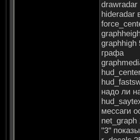
drawradar
hideradar
force_cen
graphheig
graphhigh
графа
graphmedi
hud_center
hud_fasts
надо ли н
hud_sayte
мессаги о
net_graph
"3" показ
r_decals 