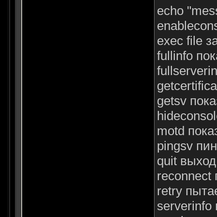
echo "mes
enablecon
exec file з
fullinfo п
fullserver
getcertif
getsv пок
hideconso
motd пока
pingsv пи
quit выход
reconnect
retry пыт
serverinf