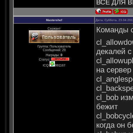
ВСЁ ДЛЯ В
Mastershef
Дата: Суббота, 23.04.201
Команды c
Сержант
cl_allowd
Группа: Пользователь
декалей с
Сообщений:
29
Награды:
0
cl_allowup
Статус:
ICQ:
991167
на сервер
cl_angles
cl_backsp
cl_bob из
бежит
cl_bobcyc
когда он 