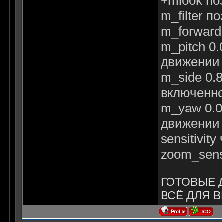
+mlook по
m_filter 
m_forward
m_pitch 0
движении 
m_side 0.
включенно
m_yaw 0.0
движении 
sensitivi
zoom_sens
ГОТОВЫЕ 
ВСЁ ДЛЯ В