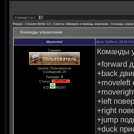
1
Страница
1
из
1
Форум
»
Counter-Strike 1.6
»
Советы геймеров и помощь новичкам
»
Команды управ
Команды управления
Mastershef
Дата: Суббота, 23.04.201
Команды 
Сержант
+forward 
Группа: Пользователь
+back дви
Сообщений:
29
Награды:
0
+moveleft
Статус:
ICQ:
991167
+moverigh
+left пов
+right по
+jump под
+duck при