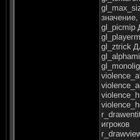
gl_max_si
значение,
gl_picmip 
gl_player
gl_ztrick
gl_alpham
gl_monoli
violence_a
violence_a
violence_h
violence_h
r_drawenti
игроков
r_drawvie