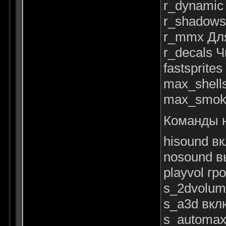
r_dynamic
r_shadows
r_mmx Дл
r_decals 
fastsprite
max_shell
max_smoke
Команды н
hisound в
nosound в
playvol г
s_2dvolum
s_a3d вкл
s_automax