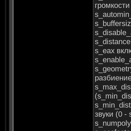
громкости
s_automin
s_buffers
s_disable
s_distanc
s_eax вкл
s_enable_
s_geometr
разбиение
s_max_dis
(s_min_dis
s_min_dis
звуки (0 -
s_numpoly