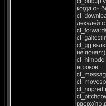
cl_bobup 
когда он 
cl_downlo
декалей с
cl_forwar
cl_gaitest
cl_gg вкл
не понял:)
cl_himode
игроков
cl_messag
cl_movesp
cl_nopred
cl_pitchd
вверх(по 