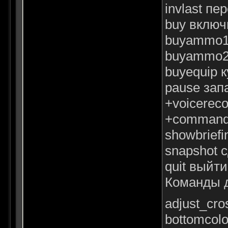
invlast п
buy включ
buyammo1 
buyammo2 
buyequip 
pause зап
+voicerec
+command
showbriefi
snapshot 
quit выйти
Команды д
adjust_cr
bottomcol