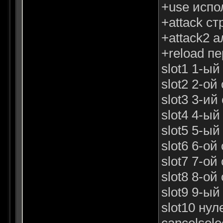
+use испо
+attack с
+attack2 
+reload п
slot1 1-ый
slot2 2-ой
slot3 3-ий
slot4 4-ый
slot5 5-ый
slot6 6-ой
slot7 7-ой
slot8 8-ой
slot9 9-ый
slot10 нул
cancelsele