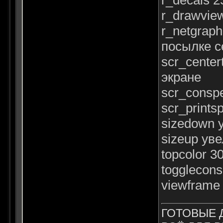
r_drawvie
r_netgrap
посылке с
scr_cente
экране
scr_consp
scr_print
sizedown 
sizeup ув
topcolor 
togglecon
viewframe
ГОТОВЫЕ 